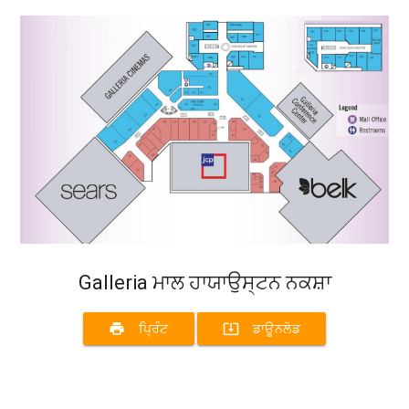
Galleria ਮਾਲ ਹਾਯਾਉਸ੍ਟਨ ਨਕਸ਼ਾ
print
system_update_alt
ਪ੍ਰਿੰਟ
ਡਾਊਨਲੋਡ